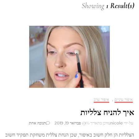
Showing
1 Result(s)
איפור עיניים
,
איפור ערב
איך להניח צלליות
על
על-ידי
nicole
עודכן בתאריך %@
פברואר 19, 2019
תגובה אחת
איך
הצלליות הן חלק חשוב באיפור, שכן הנחת צללית משחקת תפקיד חשוב
להניח