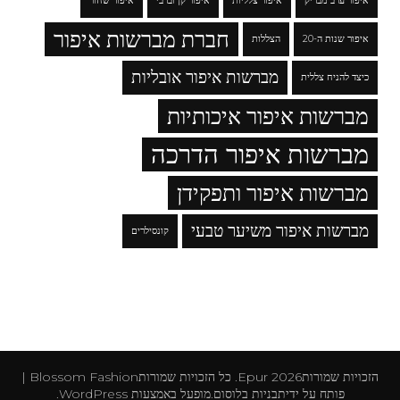
איפור ערב מבריק
איפור צלליות
איפור קן וברבי
איפור שחור
חברת מברשות איפור
איפור שנות ה-20
הצללות
מברשות איפור אובליות
כיצד להניח צללית
מברשות איפור איכותיות
מברשות איפור הדרכה
מברשות איפור ותפקידן
מברשות איפור משיער טבעי
קונסילרים
הזכויות שמורות2026
Epur
. כל הזכויות שמורות
Blossom Fashion |
פותח על ידי
תבניות בלוסום
.מופעל באמצעות
WordPress
.