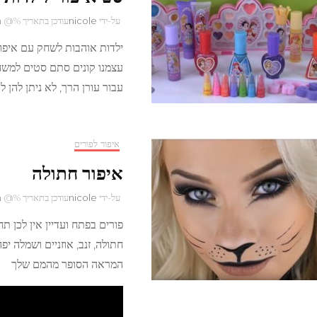
על-ידי
nicole
עודכן בתאריך %@
מ
ילדות אוהבות לשחק עם איפור,
עצמנו קונים סתם סטים למשח
עבור עורן הרך, לא ניתן להן 
איפור לפורים
איפור חתולה
על-ידי
nicole
עודכן בתאריך %@
מ
פורים בפתח ועדיין אין לכן 
חתולה, זנב, אוזניים ושמלה 
המראה הסופר מהמם שלך