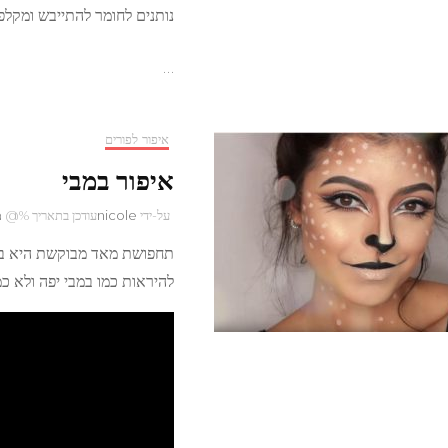
נותנים לחומר להתייבש ומקלפ
…
איפור לפורים
איפור במבי
על-ידי
nicole
עודכן בתאריך %@
מ
תחפושת מאד מבוקשת היא במב
להיראות כמו במבי יפה ולא כמו