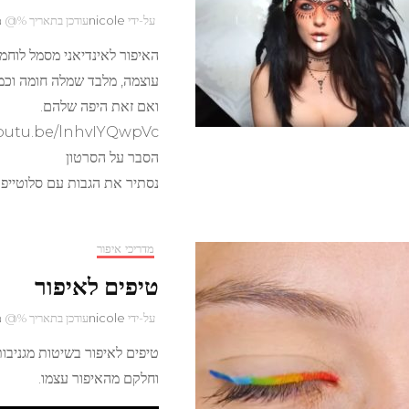
על-ידי
nicole
עודכן בתאריך %@
מ
האיפור לאינדיאני מסמל לוחמה
עוצמה, מלבד שמלה חומה וכמה
ואם זאת היפה שלהם.
youtu.be/lnhvIYQwpVc
הסבר על הסרטון
נסתיר את הגבות עם סלוטייפ
מדריכי איפור
טיפים לאיפור
על-ידי
nicole
עודכן בתאריך %@
מ
טיפים לאיפור בשיטות מגניבות
וחלקם מהאיפור עצמו.