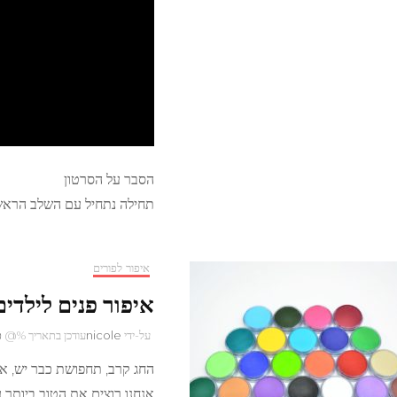
הסבר על הסרטון
תחילה נתחיל עם השלב הראשו
איפור לפורים
איפור פנים לילדים
על-ידי
nicole
עודכן בתאריך %@
פ
החג קרב, תחפושת כבר יש, אך א
אנחנו רוצים את הטוב ביותר ע